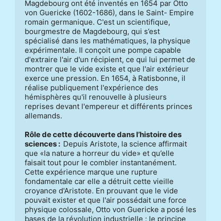
Magdebourg ont été inventés en 1654 par Otto 
von Guericke (1602-1686), dans le Saint- Empire 
romain germanique. C'est un scientifique, 
bourgmestre de Magdebourg, qui s’est 
spécialisé dans les mathématiques, la physique 
expérimentale. Il conçoit une pompe capable 
d'extraire l'air d'un récipient, ce qui lui permet de 
montrer que le vide existe et que l'air extérieur 
exerce une pression. En 1654, à Ratisbonne, il 
réalise publiquement l'expérience des 
hémisphères qu'il renouvelle à plusieurs 
reprises devant l'empereur et différents princes 
allemands. 

Rôle de cette découverte dans l’histoire des 
sciences :  
Depuis Aristote, la science affirmait 
que «la nature a horreur du vide» et qu’elle 
faisait tout pour le combler instantanément. 
Cette expérience marque une rupture 
fondamentale car elle a détruit cette vieille 
croyance d'Aristote. En prouvant que le vide 
pouvait exister et que l'air possédait une force 
physique colossale, Otto von Guericke a posé les 
bases de la révolution industrielle : le principe 