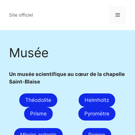
Aller
au
Menu
Site officiel
contenu
Musée
Un musée scientifique au cœur de la chapelle
Saint-Blaise
Théodolite
Helmholtz
Prisme
Pyromètre
Miroirs ardents
Pompe