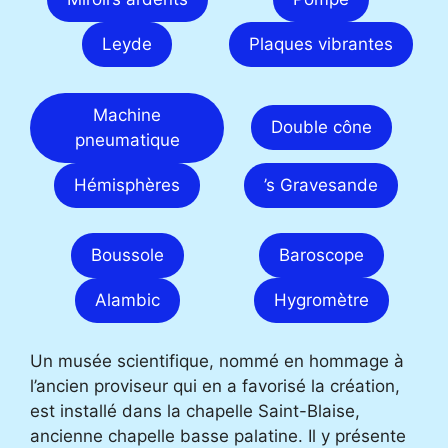
Leyde
Plaques vibrantes
Machine
Double cône
pneumatique
Hémisphères
’s Gravesande
Boussole
Baroscope
Alambic
Hygromètre
Un musée scientifique, nommé en hommage à
l’ancien proviseur qui en a favorisé la création,
est installé dans la chapelle Saint-Blaise,
ancienne chapelle basse palatine. Il y présente