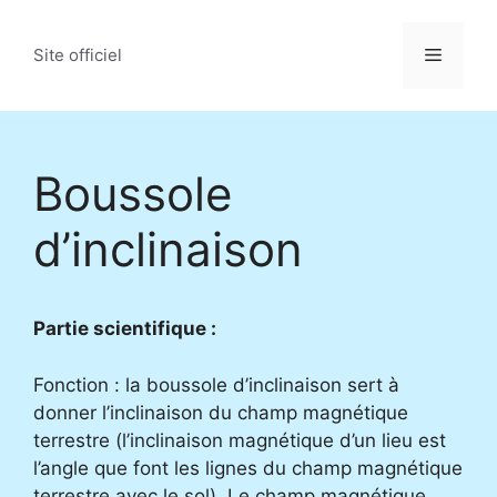
Aller
au
Menu
Site officiel
contenu
Boussole
d’inclinaison
Partie scientifique :
Fonction : la boussole d’inclinaison sert à
donner l’inclinaison du champ magnétique
terrestre (l’inclinaison magnétique d’un lieu est
l’angle que font les lignes du champ magnétique
terrestre avec le sol). Le champ magnétique